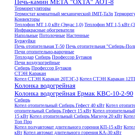
Печь-камин МЕТА "ОХТА" АОТ-8
Терморегуляторы
Термостат комнатный механический IMIT-Ta3n
Терморег
Конвекторы
Теплофон МТ 1,0 кВт (Эвуас 1,0)
Теплофон МТ 1,5 кВт (Э
Инфракрасные обогреватели
Напольные
Потолочные
Настенные
Буржуйки
Печь отопительная Т-50
Печь отопительная "Сибирь-Пол
Печи отопительно-варочные
Теплодар
Сибирь
Профессор Бутаков
Печи воздухогрейные
Сибирь
Профессор Бутаков
СТЭН Каракан
Котел СТЭН Каракан 20ТЭГ-3
Котел СТЭН Каракан 12Т
Колонка водогрейная
Колонка водогрейная Ермак КВС-10-2-90
Сибирь
Котел отопительный Сибирь Гефест 40 кВт
Котел отопит
отопительный Сибирь Гефест 15 кВт
Котел отопительный
15 кВт
Котел отопительный Сибирь Магнум 20 кВт
Коте
Топ Про
Котел полуавтомат длительного горения КП-15 кВт
Коте
кВт
Котел автомат длительного горения КА-30 кВт