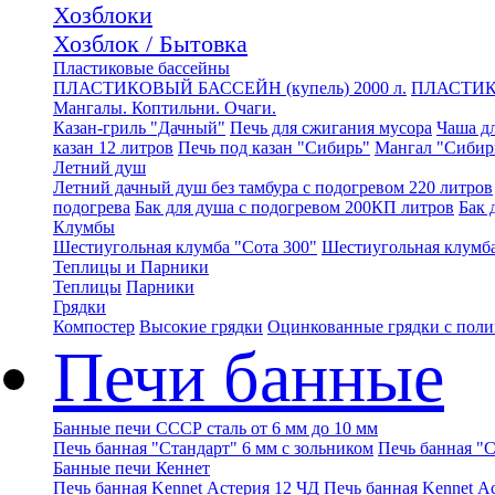
Хозблоки
Хозблок / Бытовка
Пластиковые бассейны
ПЛАСТИКОВЫЙ БАССЕЙН (купель) 2000 л.
ПЛАСТИК
Мангалы. Коптильни. Очаги.
Казан-гриль "Дачный"
Печь для сжигания мусора
Чаша дл
казан 12 литров
Печь под казан "Сибирь"
Мангал "Сибир
Летний душ
Летний дачный душ без тамбура с подогревом 220 литров
подогрева
Бак для душа с подогревом 200КП литров
Бак 
Клумбы
Шестиугольная клумба "Сота 300"
Шестиугольная клумба
Теплицы и Парники
Теплицы
Парники
Грядки
Компостер
Высокие грядки
Оцинкованные грядки с пол
Печи банные
Банные печи СССР сталь от 6 мм до 10 мм
Печь банная "Стандарт" 6 мм с зольником
Печь банная "С
Банные печи Кеннет
Печь банная Kennet Астерия 12 ЧД
Печь банная Kennet А