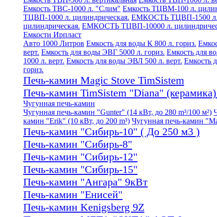
Емкость ТВС-1000 л. "Слим"
Емкость ТЦВМ-100 л. цилин
ТЦВП-1000 л. цилиндрическая.
ЕМКОСТЬ ТЦВП-1500 л. 
цилиндрическая.
ЕМКОСТЬ ТЦВП-10000 л. цилиндричес
Емкости Ирпласт
Авто 1000 Литров
Емкость для воды К 800 л. гориз.
Емкос
верт.
Емкость для воды ЭВГ 5000 л. гориз.
Емкость для во
1000 л. верт.
Емкость для воды ЭВЛ 500 л. верт.
Емкость д
гориз.
Печь-камин Magic Stove TimSistem
Печь-камин TimSistem "Diana" (керамика) 
Чугунная печь-камин
Чугунная печь-камин "Gunter" (14 кВт, до 280 m³/100 м²)
камин "Erik" (10 кВт, до 200 m³)
Чугунная печь-камин "Mati
Печь-камин "Сибирь-10" ( До 250 м3 )
Печь-камин "Сибирь-8"
Печь-камин "Сибирь-12"
Печь-камин "Сибирь-15"
Печь-камин "Ангара" 9кВт
Печь-камин "Енисей"
Печь-камин Kenigsberg 9Z