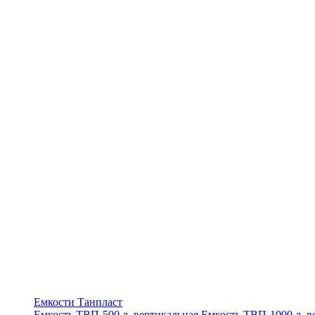
Емкости Танпласт
Емкость ТВП-500 л. вертикальная
Емкость ТВП-1000 л. в