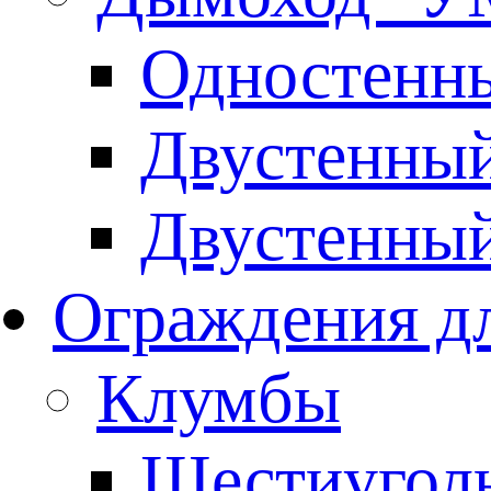
Одностенны
Двустенны
Двустенны
Ограждения дл
Клумбы
Шестиуголь