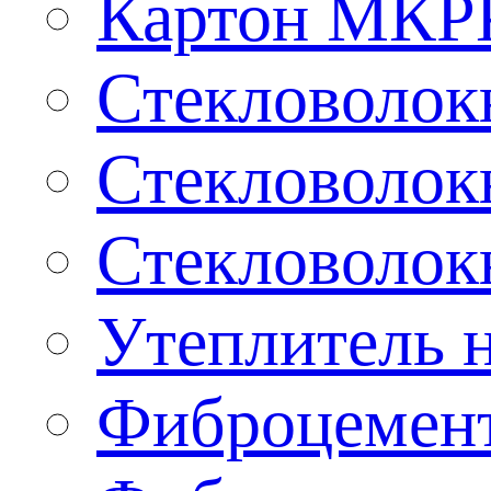
Картон МКР
Стекловолокн
Стекловолокн
Стекловолокн
Утеплитель н
Фиброцемент