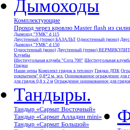
Дымоходы
Комплектующие
Проход через кровлю Master flash из сил
Дымоход "УМК" d 115
Двустенный (термо) БАЗАЛЬТ
Одностенный (моно)
Дву
Дымоход "УМК" d 150
Одностенный (моно)
Двустенный (термо) ВЕРМИКУЛИ
Клумбы
Шестиугольная клумба "Сота 700"
Шестиугольная клумба
Грядки
Наши цены
Комплект грядок в теплицу
Грядки ДПК
Огра
покрытием" 0,8*2 м. зел.
Оцинкованное ограждение для гр
для грядок 0,8 х 2 м
Ограждение оцинкованное для грядок 
Тандыры.
Тандыр «Сармат Восточный»
Ф
Тандыр «Сармат Алладин mini»
Тандыр «Сармат Большой»