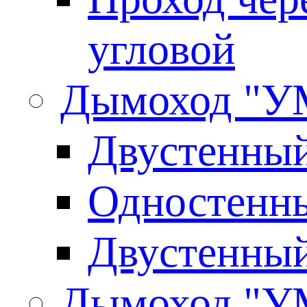
угловой
Дымоход "У
Двустенны
Одностенны
Двустенны
Дымоход "У