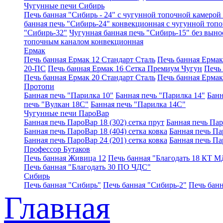
Чугунные печи Сибирь
Печь банная "Сибирь - 24" с чугунной топочной камерой 
банная печь "Сибирь-24" конвекционная с чугунной топ
"Сибирь-32"
Чугунная банная печь "Сибирь-15" без выно
топочным каналом конвекционная
Ермак
Печь банная Ермак 12 Стандарт Сталь
Печь банная Ерма
20-ПС
Печь банная Ермак 16 Сетка Премиум Чугун
Печь
Печь банная Ермак 20 Стандарт Сталь
Печь банная Ермак
Протопи
Банная печь "Парилка 10"
Банная печь "Парилка 14"
Банн
печь "Вулкан 18С"
Банная печь "Парилка 14С"
Чугунные печи ПароВар
Банная печь ПароВар 18 (302) сетка прут
Банная печь Пар
Банная печь ПароВар 18 (404) сетка ковка
Банная печь Пар
Банная печь ПароВар 24 (201) сетка ковка
Банная печь Па
Профессор Бутаков
Печь банная Живица 12
Печь банная "Благодать 18 КТ М
Печь банная "Благодать 30 ПО ЧДС"
Сибирь
Печь банная "Сибирь"
Печь банная "Сибирь-2"
Печь банн
Главная