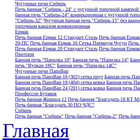
Чугунные печи Сибирь
Печь банная "Сибирь - 24" с чугунной топочной камерой 
банная печь "Сибирь-24" конвекционная с чугунной топ
"Сибирь-32"
Чугунная банная печь "Сибирь-15" без выно
топочным каналом конвекционная
Ермак
Печь банная Ермак 12 Стандарт Сталь
Печь банная Ерма
20-ПС
Печь банная Ермак 16 Сетка Премиум Чугун
Печь
Печь банная Ермак 20 Стандарт Сталь
Печь банная Ермак
Протопи
Банная печь "Парилка 10"
Банная печь "Парилка 14"
Банн
печь "Вулкан 18С"
Банная печь "Парилка 14С"
Чугунные печи ПароВар
Банная печь ПароВар 18 (302) сетка прут
Банная печь Пар
Банная печь ПароВар 18 (404) сетка ковка
Банная печь Пар
Банная печь ПароВар 24 (201) сетка ковка
Банная печь Па
Профессор Бутаков
Печь банная Живица 12
Печь банная "Благодать 18 КТ М
Печь банная "Благодать 30 ПО ЧДС"
Сибирь
Печь банная "Сибирь"
Печь банная "Сибирь-2"
Печь банн
Главная