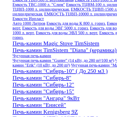
Емкость ТВС-1000 л. "Слим"
Емкость ТЦВМ-100 л. цилин
ТЦВП-1000 л. цилиндрическая.
ЕМКОСТЬ ТЦВП-1500 л. 
цилиндрическая.
ЕМКОСТЬ ТЦВП-10000 л. цилиндричес
Емкости Ирпласт
Авто 1000 Литров
Емкость для воды К 800 л. гориз.
Емкос
верт.
Емкость для воды ЭВГ 5000 л. гориз.
Емкость для во
1000 л. верт.
Емкость для воды ЭВЛ 500 л. верт.
Емкость д
гориз.
Печь-камин Magic Stove TimSistem
Печь-камин TimSistem "Diana" (керамика) 
Чугунная печь-камин
Чугунная печь-камин "Gunter" (14 кВт, до 280 m³/100 м²)
камин "Erik" (10 кВт, до 200 m³)
Чугунная печь-камин "Mati
Печь-камин "Сибирь-10" ( До 250 м3 )
Печь-камин "Сибирь-8"
Печь-камин "Сибирь-12"
Печь-камин "Сибирь-15"
Печь-камин "Ангара" 9кВт
Печь-камин "Енисей"
Печь-камин Kenigsberg 9Z