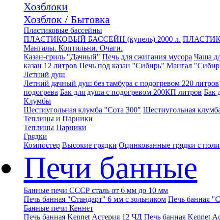
Хозблоки
Хозблок / Бытовка
Пластиковые бассейны
ПЛАСТИКОВЫЙ БАССЕЙН (купель) 2000 л.
ПЛАСТИК
Мангалы. Коптильни. Очаги.
Казан-гриль "Дачный"
Печь для сжигания мусора
Чаша дл
казан 12 литров
Печь под казан "Сибирь"
Мангал "Сибир
Летний душ
Летний дачный душ без тамбура с подогревом 220 литров
подогрева
Бак для душа с подогревом 200КП литров
Бак 
Клумбы
Шестиугольная клумба "Сота 300"
Шестиугольная клумба
Теплицы и Парники
Теплицы
Парники
Грядки
Компостер
Высокие грядки
Оцинкованные грядки с пол
Печи банные
Банные печи СССР сталь от 6 мм до 10 мм
Печь банная "Стандарт" 6 мм с зольником
Печь банная "С
Банные печи Кеннет
Печь банная Kennet Астерия 12 ЧД
Печь банная Kennet А