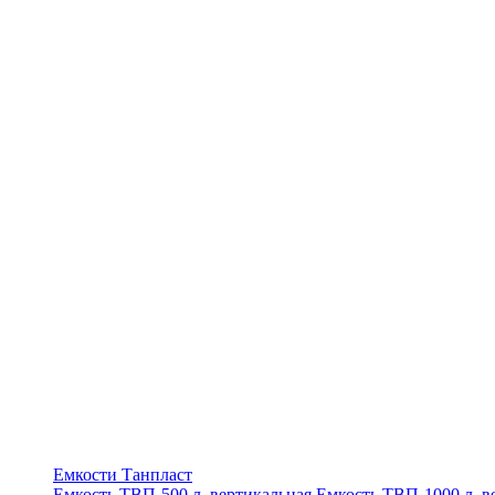
Емкости Танпласт
Емкость ТВП-500 л. вертикальная
Емкость ТВП-1000 л. в