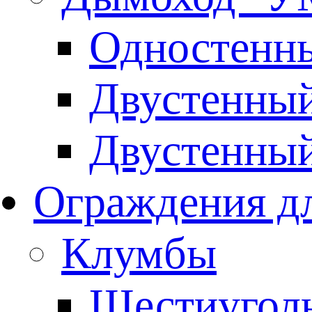
Одностенны
Двустенны
Двустенны
Ограждения дл
Клумбы
Шестиуголь