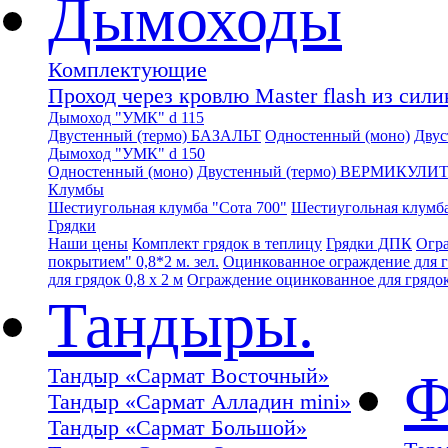
Дымоходы
Комплектующие
Проход через кровлю Master flash из сил
Дымоход "УМК" d 115
Двустенный (термо) БАЗАЛЬТ
Одностенный (моно)
Дву
Дымоход "УМК" d 150
Одностенный (моно)
Двустенный (термо) ВЕРМИКУЛИ
Клумбы
Шестиугольная клумба "Сота 700"
Шестиугольная клумба
Грядки
Наши цены
Комплект грядок в теплицу
Грядки ДПК
Огра
покрытием" 0,8*2 м. зел.
Оцинкованное ограждение для гр
для грядок 0,8 х 2 м
Ограждение оцинкованное для грядок 
Тандыры.
Тандыр «Сармат Восточный»
Ф
Тандыр «Сармат Алладин mini»
Тандыр «Сармат Большой»