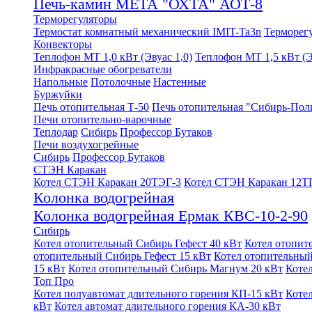
Печь-камин МЕТА "ОХТА" АОТ-8
Терморегуляторы
Термостат комнатный механический IMIT-Ta3n
Терморег
Конвекторы
Теплофон МТ 1,0 кВт (Эвуас 1,0)
Теплофон МТ 1,5 кВт (Э
Инфракрасные обогреватели
Напольные
Потолочные
Настенные
Буржуйки
Печь отопительная Т-50
Печь отопительная "Сибирь-Пол
Печи отопительно-варочные
Теплодар
Сибирь
Профессор Бутаков
Печи воздухогрейные
Сибирь
Профессор Бутаков
СТЭН Каракан
Котел СТЭН Каракан 20ТЭГ-3
Котел СТЭН Каракан 12Т
Колонка водогрейная
Колонка водогрейная Ермак КВС-10-2-90
Сибирь
Котел отопительный Сибирь Гефест 40 кВт
Котел отопит
отопительный Сибирь Гефест 15 кВт
Котел отопительный
15 кВт
Котел отопительный Сибирь Магнум 20 кВт
Коте
Топ Про
Котел полуавтомат длительного горения КП-15 кВт
Коте
кВт
Котел автомат длительного горения КА-30 кВт