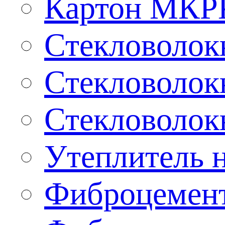
Картон МКР
Стекловолокн
Стекловолокн
Стекловолокн
Утеплитель н
Фиброцемент