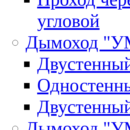
угловой
Дымоход "У
Двустенны
Одностенны
Двустенны
Дымоход "У