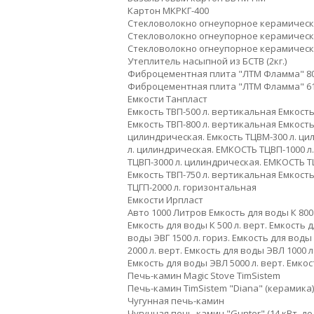
Картон МКРКГ-400
Стекловолокно огнеупорное керамическо
Стекловолокно огнеупорное керамическо
Стекловолокно огнеупорное керамическо
Утеплитель насыпной из БСТВ (2кг.)
Фиброцементная плита "ЛТМ Фламма" 80
Фиброцементная плита "ЛТМ Фламма" 61
Емкости Танпласт
Емкость ТВП-500 л. вертикальная
Емкость
Емкость ТВП-800 л. вертикальная
Емкость
цилиндрическая.
Емкость ТЦВМ-300 л. ци
л. цилиндрическая.
ЕМКОСТЬ ТЦВП-1000 л
ТЦВП-3000 л. цилиндрическая.
ЕМКОСТЬ ТЦ
Емкость ТВП-750 л. вертикальная
Емкость
ТЦГП-2000 л. горизонтальная
Емкости Ирпласт
Авто 1000 Литров
Емкость для воды К 800 
Емкость для воды К 500 л. верт.
Емкость дл
воды ЭВГ 1500 л. гориз.
Емкость для воды Э
2000 л. верт.
Емкость для воды ЭВЛ 1000 л.
Емкость для воды ЭВЛ 5000 л. верт.
Емкост
Печь-камин Magic Stove TimSistem
Печь-камин TimSistem "Diana" (керамика) 
Чугунная печь-камин
Чугунная печь-камин "Gunter" (14 кВт, до 