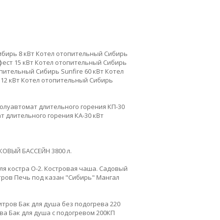
бирь 8 кВт
Котел отопительный Сибирь
ест 15 кВт
Котел отопительный Сибирь
пительный Сибирь Sunfire 60 кВт
Котел
12 кВт
Котел отопительный Сибирь
олуавтомат длительного горения КП-30
т длительного горения КА-30 кВт
ОВЫЙ БАССЕЙН 3800 л.
ля костра О-2. Костровая чаша. Садовый
тров
Печь под казан "Сибирь"
Мангал
итров
Бак для душа без подогрева 220
ева
Бак для душа с подогревом 200КП