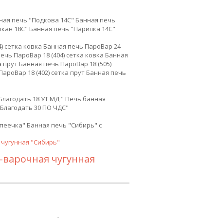
ная печь "Подкова 14С"
Банная печь
лкан 18С"
Банная печь "Парилка 14С"
) сетка ковка
Банная печь ПароВар 24
ечь ПароВар 18 (404) сетка ковка
Банная
а прут
Банная печь ПароВар 18 (505)
ароВар 18 (402) сетка прут
Банная печь
Благодать 18 УТ МД "
Печь банная
Благодать 30 ПО ЧДС"
опеечка"
Банная печь "Сибирь" с
чугунная "Сибирь"
-варочная чугунная