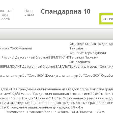
Спандаряна 10
сплатная
Наши
тавка
акции
городу
Ограждения для грядок. К
икона YS-06 угловой
Тандыры.
Финские термокупели
й (моно)
Двустенный (термо) ВЕРМИКУЛИТ
Теплицы Парники
Огнезащита
) ВЕРМИКУЛИТ
Двустенный (термо) БАЗАЛЬТ
Емкости для воды. Септики
гольная клумба "Сота 300"
Шестиугольная клумба "Сота 500"
Клумба
рядки ДПК
Ограждение оцинкованное для грядок 1 x 6 м
Высокие гряд
тием" 0,8*3 м. зел.
"Грядка оцинкованная с покрытием" 0,8*2 м. зел.
оном" 1 x 3 м.
Грядка "Агроном" 1 x 4 м.
Ограждение оцинкованное для 
 х 2 м
Ограждение оцинкованное для грядок 0,8 х 3 м
Ограждение оцин
 3 м
Ограждение оцинкованное для грядок 0,8 х 4 м
Термокупель Стандарт
Теплица «Люкс» 3х4 м., Высота — 2,4 м.