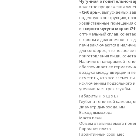
Чугунная отопительно-ва
качестве продолжения лин
«Сибирь»
, выпускаемых за
надежную конструкцию, по
хозяйственные помещения о
из
серого чугуна марки СЧ
оптимальный сплав, сочетаю
стороны и долговечность с 
печи заключаются в наличи
для конфорок, что позволяе
приготовления пищи, сочета
Наличие в панорамной топо
обеспечивает ее герметичн
воздуха между дверцей и пе
отметить, что все элементы
исключением подзольного и 
увеличивает срок службы.
Габариты (Г х Ш х В)
Глубина топочной камеры, 
Диаметр дымохода, мм
Выход дымохода
Масса печи
Объем отапливаемого пом
Варочная плита
Гарантийный срок, мес