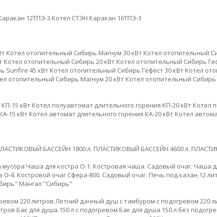
Каракан 12ТПЭ-3
Котел СТЭН Каракан 16ТПЭ-3
Вт
Котел отопительный Сибирь Магнум 30 кВт
Котел отопительный Си
т
Котел отопительный Сибирь 20 кВт
Котел отопительный Сибирь Геф
 Sunfire 45 кВт
Котел отопительный Сибирь Гефест 30 кВт
Котел ото
ел отопительный Сибирь Магнум 20 кВт
Котел отопительный Сибирь 
КП-15 кВт
Котел полуавтомат длительного горения КП-20 кВт
Котел п
КА-15 кВт
Котел автомат длительного горения КА-20 кВт
Котел автома
ЛАСТИКОВЫЙ БАССЕЙН 1800 л.
ПЛАСТИКОВЫЙ БАССЕЙН 4600 л.
ПЛАСТИК
я мусора
Чаша для костра О-1. Костровая чаша. Садовый очаг.
Чаша д
 О-4.
Костровой очаг Сфера-800. Садовый очаг.
Печь под казан 12 ли
ибирь"
Мангал "Сибирь"
ревом 220 литров
Летний дачный душ с тамбуром с подогревом 220 л
итров
Бак для душа 150 л с подогревом
Бак для душа 150 л без подогр