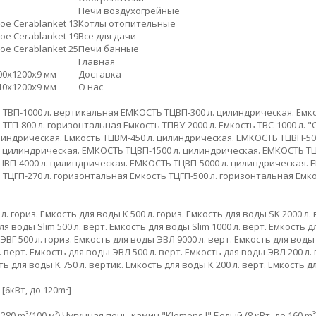
Печи воздухогрейные
е Cerablanket 13
Котлы отопительные
е Cerablanket 19
Все для дачи
е Cerablanket 25
Печи банные
Главная
0х1200х9 мм
Доставка
0х1200х9 мм
О нас
 ТВП-1000 л. вертикальная
ЕМКОСТЬ ТЦВП-300 л. цилиндрическая.
Емко
 ТГП-800 л. горизонтальная
Емкость ТПВУ-2000 л.
Емкость ТВС-1000 л. "
линдрическая.
Емкость ТЦВМ-450 л. цилиндрическая.
ЕМКОСТЬ ТЦВП-500
. цилиндрическая.
ЕМКОСТЬ ТЦВП-1500 л. цилиндрическая.
ЕМКОСТЬ ТЦ
ВП-4000 л. цилиндрическая.
ЕМКОСТЬ ТЦВП-5000 л. цилиндрическая.
Е
 ТЦГП-270 л. горизонтальная
Емкость ТЦГП-500 л. горизонтальная
Емко
л. гориз.
Емкость для воды К 500 л. гориз.
Емкость для воды SK 2000 л. 
я воды Slim 500 л. верт.
Емкость для воды Slim 1000 л. верт.
Емкость дл
ВГ 500 л. гориз.
Емкость для воды ЭВЛ 9000 л. верт.
Емкость для воды 
 верт.
Емкость для воды ЭВЛ 500 л. верт.
Емкость для воды ЭВЛ 200 л. 
ь для воды K 750 л. вертик.
Емкость для воды К 200 л. верт.
Емкость дл
[6кВт, до 120m³]
280 m³/100 м²)
Чугунная печь-камин "Klemens I" Белый (8 кВт, до 160 m³