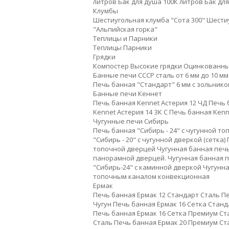
литров
Бак для душа 100К литров
Бак дл
Клумбы
Шестиугольная клумба "Сота 300"
Шестиу
"Альпийская горка"
Теплицы и Парники
Теплицы
Парники
Грядки
Компостер
Высокие грядки
Оцинкованны
Банные печи СССР сталь от 6 мм до 10 мм
Печь банная "Стандарт" 6 мм с зольнико
Банные печи Кеннет
Печь банная Kennet Астерия 12 ЧД
Печь 
Kennet Астерия 14 ЗК С
Печь банная Kenn
Чугунные печи Сибирь
Печь банная "Сибирь - 24" с чугунной т
"Сибирь - 20" с чугунной дверкой (сетка)
топочной дверцей
Чугунная банная печ
панорамной дверцей.
Чугунная банная п
"Сибирь-24" с каминной дверкой
Чугунна
топочным каналом конвекционная
Ермак
Печь банная Ермак 12 Стандарт Сталь
Пе
Чугун
Печь банная Ермак 16 Сетка Станд
Печь банная Ермак 16 Сетка Премиум Ст
Сталь
Печь банная Ермак 20 Премиум Ст