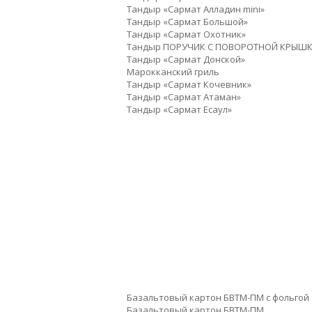
Тандыр «Сармат Алладин mini»
Тандыр «Сармат Большой»
Тандыр «Сармат Охотник»
Тандыр ПОРУЧИК С ПОВОРОТНОЙ КРЫШ
Тандыр «Сармат Донской»
Марокканский гриль
Тандыр «Сармат Кочевник»
Тандыр «Сармат Атаман»
Тандыр «Сармат Есаул»
Базальтовый картон БВТМ-ПМ с фольгой
Базальтовый картон БВТМ-ПМ