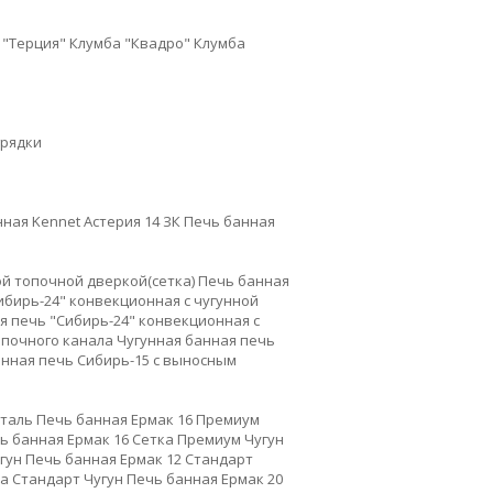
 "Терция"
Клумба "Квадро"
Клумба
рядки
ная Kennet Астерия 14 ЗК
Печь банная
ной топочной дверкой(сетка)
Печь банная
ибирь-24" конвекционная с чугунной
я печь "Сибирь-24" конвекционная с
опочного канала
Чугунная банная печь
анная печь Сибирь-15 с выносным
Сталь
Печь банная Ермак 16 Премиум
ь банная Ермак 16 Сетка Премиум Чугун
гун
Печь банная Ермак 12 Стандарт
а Стандарт Чугун
Печь банная Ермак 20