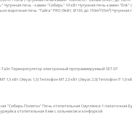
ь"
Чугунная печь - камин "Сибирь" 10 кВт
Чугунная печь-камин "Erik" (1
но-варочная печь "Тайга" PRO (9кВт; Ø130; до 150m³/55m²)
Чугунная п
-Ta3n
Терморегулятор электронный программируемый SET-07
Т 1,5 кВт (Эвуас 1,5)
Теплофон МТ 2,0 кВт (Эвуас 2,0)
Теплофон IT 1,0 кВ
ная "Сибирь-Полигон"
Печь отопительная Смуглянка-1 палаточная
Б
Буржуйка отопительная 6 мм с зольником и конфоркой