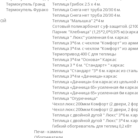
Термокупель Гранд
Теплица Грибок 2.5 х 4 м.
Термокупель Фурако
Теплица Снега нет труба 20/30 6 м.
Теплица Снега нет труба 20/30 4 м.
КОЙ
Теплица "Малышка" 2*4 м
Сотовый поликарбонат с уф-защитой. (210
Парник "Хлебница" (1,25*2,0*0,975 м) (карка
Теплица " Люкс" усиленная 6 м. каркас
Теплица 3*6 м. с чехлом "Комфорт" из ар
Теплица 3*4 м. с чехлом "Комфорт" из ар
Термопривод 400 C для теплицы
Теплица 3*4 м "Основа+" Каркас
Теплица 3 * 6 м. "Стандарт+ " каркас
Теплица "Стандарт "3* 6 м. каркас из стал
Теплица 3*4 м «Дачница» каркас
Теплица «Дачница» 6 м каркас из цельной
Теплица «Дачница 65» усиленная 4м карка
Теплица «Дачница 65» усиленная 6м карка
Теплица "Огуречница"
Чехол люкс 200мкм Комфорт (2 двери, 2 форт
Чехол люкс 200мкм Комфорт (2 двери, 2 форт
Теплица с двойной дугой " Люкс" 3*6 м. ка
Теплица с двойной дугой " Люкс" 3*4 м. ка
Гибкий обогреватель для теплиц 0,2 кВт
Печи - камины
Обогреватели