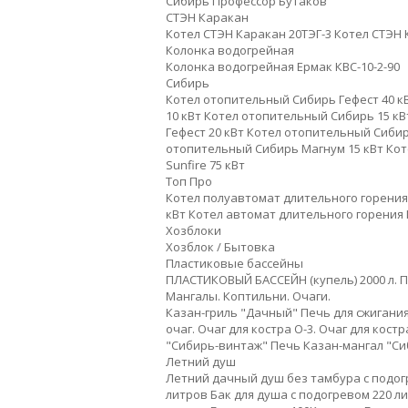
Сибирь
Профессор Бутаков
СТЭН Каракан
Котел СТЭН Каракан 20ТЭГ-3
Котел СТЭН 
Колонка водогрейная
Колонка водогрейная Ермак КВС-10-2-90
Сибирь
Котел отопительный Сибирь Гефест 40 к
10 кВт
Котел отопительный Сибирь 15 кВ
Гефест 20 кВт
Котел отопительный Сибирь
отопительный Сибирь Магнум 15 кВт
Кот
Sunfire 75 кВт
Топ Про
Котел полуавтомат длительного горения 
кВт
Котел автомат длительного горения 
Хозблоки
Хозблок / Бытовка
Пластиковые бассейны
ПЛАСТИКОВЫЙ БАССЕЙН (купель) 2000 л.
П
Мангалы. Коптильни. Очаги.
Казан-гриль "Дачный"
Печь для сжигани
очаг.
Очаг для костра О-3.
Очаг для костра
"Сибирь-винтаж"
Печь Казан-мангал "С
Летний душ
Летний дачный душ без тамбура с подог
литров
Бак для душа с подогревом 220 л