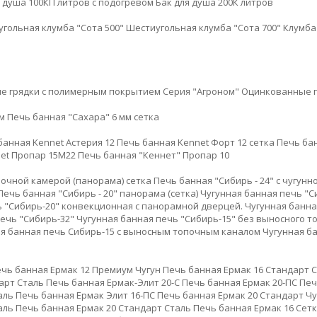
я душа 100КП литров с подогревом
Бак для душа 200К литров
гольная клумба "Сота 500"
Шестиугольная клумба "Сота 700"
Клумба
е грядки с полимерным покрытием
Серия "Агроном"
Оцинкованные г
м
Печь банная "Сахара" 6 мм сетка
банная Kennet Астерия 12
Печь банная Kennet Форт 12 сетка
Печь бан
et Пропар 15М22
Печь банная "Кеннет" Пропар 10
опочной камерой (панорама) сетка
Печь банная "Сибирь - 24" с чугун
Печь банная "Сибирь - 20" панорама (сетка)
Чугунная банная печь "С
ь "Сибирь-20" конвекционная с панорамной дверцей.
Чугунная банна
ечь "Сибирь-32"
Чугунная банная печь "Сибирь-15" без выносного т
я банная печь Сибирь-15 с выносным топочным каналом
Чугунная б
чь банная Ермак 12 Премиум Чугун
Печь банная Ермак 16 Стандарт 
арт Сталь
Печь банная Ермак-Элит 20-С
Печь банная Ермак 20-ПС
Печ
аль
Печь банная Ермак Элит 16-ПС
Печь банная Ермак 20 Стандарт Чу
аль
Печь банная Ермак 20 Стандарт Сталь
Печь банная Ермак 16 Сетк