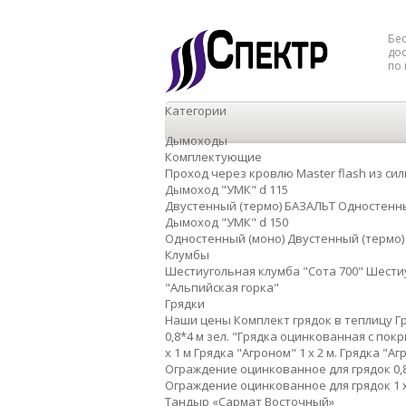
Бе
дос
по 
Категории
Дымоходы
Комплектующие
Проход через кровлю Master flash из сил
Дымоход "УМК" d 115
Двустенный (термо) БАЗАЛЬТ
Одностенны
Дымоход "УМК" d 150
Одностенный (моно)
Двустенный (термо
Клумбы
Шестиугольная клумба "Сота 700"
Шестиу
"Альпийская горка"
Грядки
Наши цены
Комплект грядок в теплицу
Г
0,8*4 м зел.
"Грядка оцинкованная с покры
х 1 м
Грядка "Агроном" 1 x 2 м.
Грядка "Агр
Ограждение оцинкованное для грядок 0,8
Ограждение оцинкованное для грядок 1 х
Тандыр «Сармат Восточный»