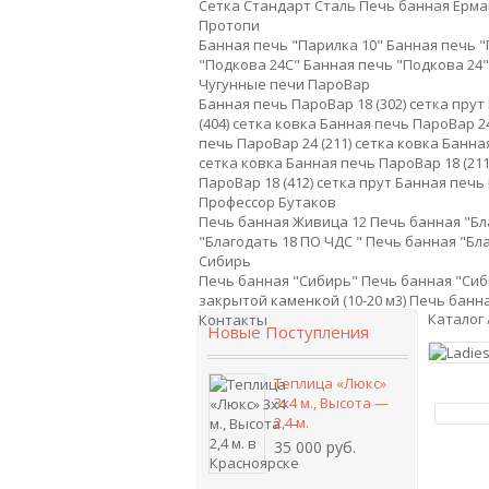
Сетка Стандарт Сталь
Печь банная Ерма
Протопи
Банная печь "Парилка 10"
Банная печь "
"Подкова 24С"
Банная печь "Подкова 24"
Чугунные печи ПароВар
Банная печь ПароВар 18 (302) сетка прут
(404) сетка ковка
Банная печь ПароВар 24
печь ПароВар 24 (211) сетка ковка
Банная
сетка ковка
Банная печь ПароВар 18 (211
ПароВар 18 (412) сетка прут
Банная печь 
Профессор Бутаков
Печь банная Живица 12
Печь банная "Бл
"Благодать 18 ПО ЧДС "
Печь банная "Бла
Сибирь
Печь банная "Сибирь"
Печь банная "Сиб
закрытой каменкой (10-20 м3)
Печь банн
Каталог
Контакты
Новые Поступления
Теплица «Люкс»
3х4 м., Высота —
2,4 м.
35 000 руб.