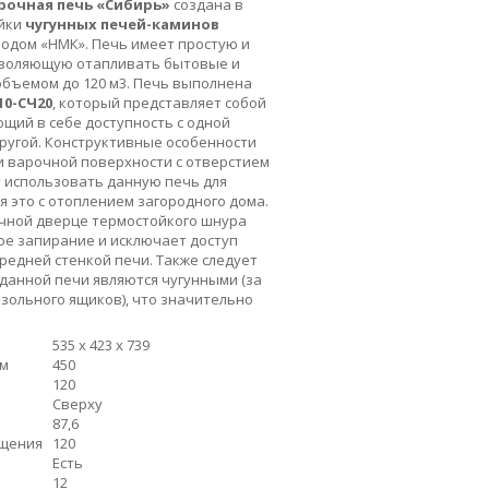
рочная печь «Сибирь»
создана в
ейки
чугунных печей-каминов
водом «НМК». Печь имеет простую и
зволяющую отапливать бытовые и
бъемом до 120 м
3
. Печь выполнена
10-СЧ20
, который представляет собой
щий в себе доступность с одной
другой. Конструктивные особенности
и варочной поверхности с отверстием
т использовать данную печь для
я это с отоплением загородного дома.
чной дверце термостойкого шнура
ое запирание и исключает доступ
редней стенкой печи. Также следует
 данной печи являются чугунными (за
зольного ящиков), что значительно
535 х 423 х 739
мм
450
120
Сверху
87,6
ещения
120
Есть
12