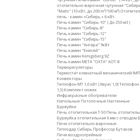
отопительно-варочная чугунная "Сибир
"Matis" (10 кВт, до 200 m³/100 м²)
Отопитель
печь - камин «Сибирь » 6 кВт.
Печь-камин "Сибирь-10" ( До 250 м3 )
Печь-камин "Сибирь-8"
Печь-камин "Сибирь-12"
Печь-камин "Сибирь-15"
Печь-камин "Ангара" 9кВт
Печь-камин "Енисей"
Печь-камин Kenigsberg 9Z
Печь-камин МЕТА "ОХТА" АОТ-8
Терморегуляторы
Термостат комнатный механический IMIT
Конвекторы
Теплофон МТ 1,0 кВт (Эвуас 1,0)
Теплофон М
1,5)
Комплект ножек
Инфракрасные обогреватели
Напольные
Потолочные
Настенные
Буржуйки
Печь отопительная Т-50
Печь отопитель
Буржуйка отопительная 6 мм с отводом
Печи отопительно-варочные
Теплодар
Сибирь
Профессор Бутаков
Печи воздухогрейные