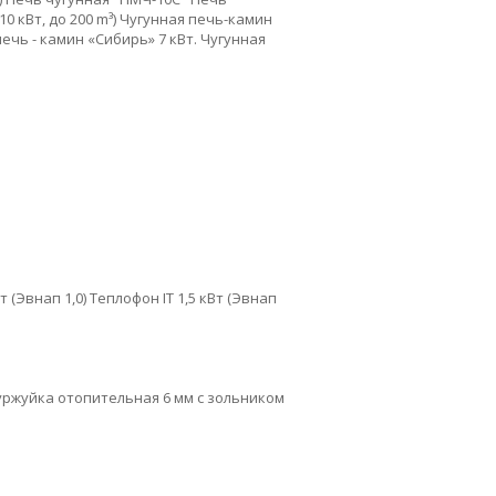
0 кВт, до 200 m³)
Чугунная печь-камин
ечь - камин «Сибирь» 7 кВт.
Чугунная
т (Эвнап 1,0)
Теплофон IT 1,5 кВт (Эвнап
уржуйка отопительная 6 мм с зольником