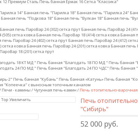
к 12 Премиум Сталь
Печь банная Ермак 16 Сетка "Классика"
Парилка 14"
Банная печь "Парилка 18"
Банная печь "Парилка 24"
Бан
Банная печь "Подкова 18"
Банная печь "Вулкан 18"
Банная печь "Ву
Банная печь ПароВар 24 (302) сетка прут
Банная печь ПароВар 24 (414
 (505) сетка ковка
Банная печь ПароВар 18 (414) сетка ковка
Банная п
 печь ПароВар 24 (402) сетка прут
Банная печь ПароВар 24 (412) сетк
) сетка ковка
Банная печь ПароВар 24 (201) сетка ковка
Банная печь П
ПароВар 18 (201) сетка прут
агодать 18 КТ МД "
Печь банная "Благодать 18 ПО МД "
Печь банная "
годать 24 ПО МД "
Печь банная "Благодать 24 ПО ЧДС"
Печь банная "
ирь-2"
Печь банная "Кубань"
Печь банная «Катунь»
Печь банная "К
ая "Копеечка" с выносным топочным каналом
/
Печи - камины
/
Чугунная печь-камин
/
Печь отопительно-варочная 
Печь отопительно
Увеличить
"Сибирь"
52 000 руб.