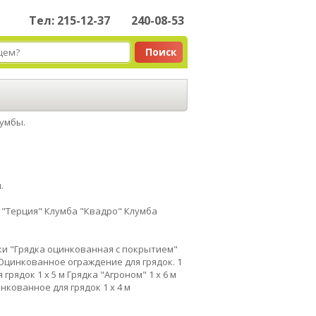
Тел: 215-12-37
240-08-53
Поиск
лумбы.
.
 "Терция"
Клумба "Квадро"
Клумба
ки
"Грядка оцинкованная с покрытием"
Оцинкованное ограждение для грядок. 1
грядок 1 x 5 м
Грядка "Агроном" 1 x 6 м
кованное для грядок 1 х 4 м