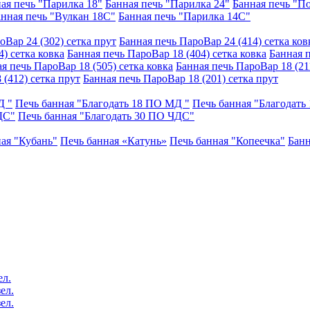
ая печь "Парилка 18"
Банная печь "Парилка 24"
Банная печь "П
анная печь "Вулкан 18С"
Банная печь "Парилка 14С"
оВар 24 (302) сетка прут
Банная печь ПароВар 24 (414) сетка ков
) сетка ковка
Банная печь ПароВар 18 (404) сетка ковка
Банная п
я печь ПароВар 18 (505) сетка ковка
Банная печь ПароВар 18 (211
 (412) сетка прут
Банная печь ПароВар 18 (201) сетка прут
Д "
Печь банная "Благодать 18 ПО МД "
Печь банная "Благодать
ДС"
Печь банная "Благодать 30 ПО ЧДС"
ая "Кубань"
Печь банная «Катунь»
Печь банная "Копеечка"
Банн
ел.
ел.
ел.