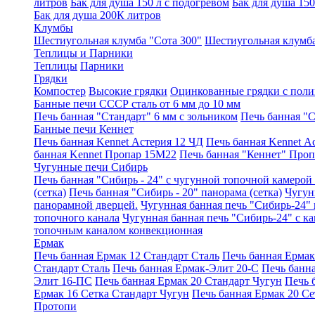
литров
Бак для душа 150 л с подогревом
Бак для душа 150
Бак для душа 200К литров
Клумбы
Шестиугольная клумба "Сота 300"
Шестиугольная клумба
Теплицы и Парники
Теплицы
Парники
Грядки
Компостер
Высокие грядки
Оцинкованные грядки с пол
Банные печи СССР сталь от 6 мм до 10 мм
Печь банная "Стандарт" 6 мм с зольником
Печь банная "С
Банные печи Кеннет
Печь банная Kennet Астерия 12 ЧД
Печь банная Kennet А
банная Kennet Пропар 15М22
Печь банная "Кеннет" Проп
Чугунные печи Сибирь
Печь банная "Сибирь - 24" с чугунной топочной камерой 
(сетка)
Печь банная "Сибирь - 20" панорама (сетка)
Чугун
панорамной дверцей.
Чугунная банная печь "Сибирь-24"
топочного канала
Чугунная банная печь "Сибирь-24" с к
топочным каналом конвекционная
Ермак
Печь банная Ермак 12 Стандарт Сталь
Печь банная Ерма
Стандарт Сталь
Печь банная Ермак-Элит 20-С
Печь банн
Элит 16-ПС
Печь банная Ермак 20 Стандарт Чугун
Печь 
Ермак 16 Сетка Стандарт Чугун
Печь банная Ермак 20 Се
Протопи