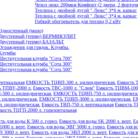
Чехол люкс 200мкм Комфорт (2 двери, 2 форточк
Теплица с двойной дугой " Люкс" 3*6 м. каркас
Теплица с двойной дугой " Люкс" 3*4 м. каркас
Гибкий обогреватель для теплиц 0,2 кВт
Одностенный (моно)
Двустенный (термо) ВЕРМИКУЛИТ
Двустенный (термо) БАЗАЛЬТ
Ограждения для грядок. Клумбы.
Клумбы
Шестиугольная клумба "Сота 700"
Шестиугольная клумба "Сота 300"
Шестиугольная клумба "Сота 500"
ертикальная
ЕМКОСТЬ ТЦВП-300 л. цилиндрическая.
Емкость 
ь ТПВУ-2000 л.
Емкость ТВС-1000 л. "Слим"
Емкость ТЦВМ-100 
00 л. цилиндрическая.
ЕМКОСТЬ ТЦВП-750 л. цилиндрическ
цилиндрическая.
ЕМКОСТЬ ТЦВП-3000 л. цилиндрическая.
ЕМ
 цилиндрическая.
Емкость ТВП-750 л. вертикальная
Емкость Т
кость ТЦГП-2000 л. горизонтальная
ть для воды К 500 л. гориз.
Емкость для воды SK 2000 л. верт.
Ем
1000 л. верт.
Емкость для воды ЭВГ 5000 л. гориз.
Емкость для в
 3000 л. верт.
Емкость для воды ЭВЛ 2000 л. верт.
Емкость для в
300 л. верт.
Емкость для воды ЭВЛ 5000 л. верт.
Емкость для вод