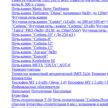
воды К 300 л. гориз.
Печь-камин Magic Stove TimSistem
Печь-камин TimSistem "Diana" (керамика) [6кВт, до 120m³
Чугунная печь-камин
Чугунная печь-камин "Gunter" (14 кВт, до 280 m³/100 м²)
"Сибирь"
Чугунная печь - камин "Сибирь" 10 кВт
Чугунна
"Тайга" PRO (9кВт; Ø130; до 150m³/55m²)
Чугунная печь 
Печь-камин "Сибирь-10" ( До 250 м3 )
Печь-камин "Сибирь-8"
Печь-камин "Сибирь-12"
Печь-камин "Сибирь-15"
Печь-камин "Ангара" 9кВт
Печь-камин "Енисей"
Печь-камин Kenigsberg 9Z
Печь-камин МЕТА "ОХТА" АОТ-8
Терморегуляторы
Термостат комнатный механический IMIT-Ta3n
Терморег
Конвекторы
Теплофон МТ 1,0 кВт (Эвуас 1,0)
Теплофон МТ 1,5 кВт (Э
Инфракрасные обогреватели
Напольные
Потолочные
Настенные
Буржуйки
Печь отопительная Т-50
Печь отопительная "Сибирь-Пол
отводом
Буржуйка отопительная 6 мм с зольником и кон