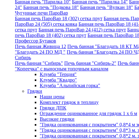
Банная печь "Парилка 10"
Банная печь "Парилка 14"
Банн
24"
Банная печь "Подкова 18"
Банная печь "Вулкан 18"
Б
Чугунные печи ПароВар
Банная печь ПароВар 18 (302) сетка прут
Банная печь Пар
ПароВар 24 (505) сетка ковка
Банная печь ПароВар 18 (414
сетка прут
Банная печь ПароВар 24 (412) сетка прут
Банна
печь ПароВар 18 (402) сетка прут
Банная печь ПароВар 18
Профессор Бутаков
Печь банная Живица 12
Печь банная "Благодать 18 КТ М
"Благодать 24 ПО МД "
Печь банная "Благодать 24 ПО Ч
Сибирь
Печь банная "Сибирь"
Печь банная "Сибирь-2"
Печь банн
"Копеечка" с выносным топочным каналом
Клумба "Терция"
Клумба "Квадро"
Клумба "Альпийская горка"
Грядки
Наши цены
Комплект грядок в теплицу
Грядки ДПК
Ограждение оцинкованное для грядок 1 x 6 м
Высокие грядки
"Грядка оцинкованная с покрытием" 0,8*4 м з
"Грядка оцинкованная с покрытием" 0,8*3 м. з
"Грядка оцинкованная с покрытием" 0,8*2 м. з