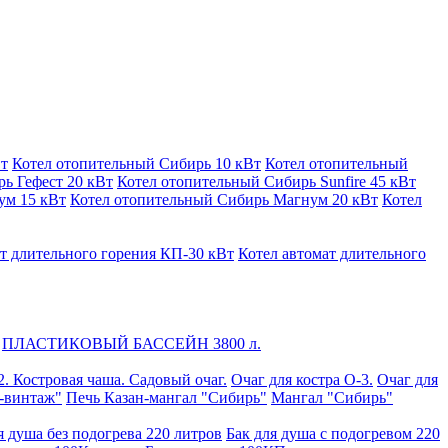
Вт
Котел отопительный Сибирь 10 кВт
Котел отопительный
ь Гефест 20 кВт
Котел отопительный Сибирь Sunfire 45 кВт
ум 15 кВт
Котел отопительный Сибирь Магнум 20 кВт
Котел
т длительного горения КП-30 кВт
Котел автомат длительного
ПЛАСТИКОВЫЙ БАССЕЙН 3800 л.
2. Костровая чаша. Садовый очаг.
Очаг для костра О-3.
Очаг для
-винтаж"
Печь Казан-мангал "Сибирь"
Мангал "Сибирь"
я душа без подогрева 220 литров
Бак для душа с подогревом 220