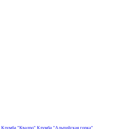
Клумба "Квадро"
Клумба "Альпийская горка"