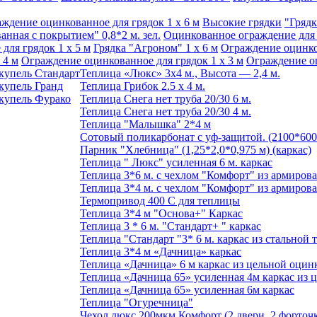
ждение оцинкованное для грядок 1 x 6 м
Высокие грядки
"Грядк
анная с покрытием" 0,8*2 м. зел.
Оцинкованное ограждение для г
для грядок 1 x 5 м
Грядка "Агроном" 1 x 6 м
Ограждение оцинков
 4 м
Ограждение оцинкованное для грядок 1 х 3 м
Ограждение оц
купель Стандарт
Теплица «Люкс» 3х4 м., Высота — 2,4 м.
купель Гранд
Теплица Грибок 2.5 х 4 м.
купель Фурако
Теплица Снега нет труба 20/30 6 м.
Теплица Снега нет труба 20/30 4 м.
Теплица "Малышка" 2*4 м
Сотовый поликарбонат с уф-защитой. (2100*60
Парник "Хлебница" (1,25*2,0*0,975 м) (каркас)
Теплица " Люкс" усиленная 6 м. каркас
Теплица 3*6 м. с чехлом "Комфорт" из армиров
Теплица 3*4 м. с чехлом "Комфорт" из армиров
Термопривод 400 C для теплицы
Теплица 3*4 м "Основа+" Каркас
Теплица 3 * 6 м. "Стандарт+ " каркас
Теплица "Стандарт "3* 6 м. каркас из стальной 
Теплица 3*4 м «Дачница» каркас
Теплица «Дачница» 6 м каркас из цельной оцин
Теплица «Дачница 65» усиленная 4м каркас из 
Теплица «Дачница 65» усиленная 6м каркас
Теплица "Огуречница"
Чехол люкс 200мкм Комфорт (2 двери, 2 форточк