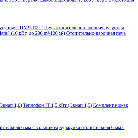
чугунная "ПМЧ-10С"
Печь отопительно-варочная чугунная
is" (10 кВт, до 200 m³/100 м²)
Отопительно-варочная печь
Эвнап 1,0)
Теплофон IT 1,5 кВт (Эвнап 1,5)
Комплект ножек
ительная 6 мм с зольником
Буржуйка отопительная 6 мм с