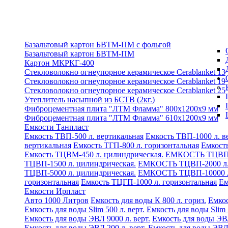
Базальтовый картон БВТМ-ПМ с фольгой
Базальтовый картон БВТМ-ПМ
Картон МКРКГ-400
Стекловолокно огнеупорное керамическое Cerablanket 13
Стекловолокно огнеупорное керамическое Cerablanket 19
Стекловолокно огнеупорное керамическое Cerablanket 25
Утеплитель насыпной из БСТВ (2кг.)
Фиброцементная плита "ЛТМ Фламма" 800х1200х9 мм
Фиброцементная плита "ЛТМ Фламма" 610х1200х9 мм
Емкости Танпласт
Емкость ТВП-500 л. вертикальная
Емкость ТВП-1000 л. в
вертикальная
Емкость ТГП-800 л. горизонтальная
Емкост
Емкость ТЦВМ-450 л. цилиндрическая.
ЕМКОСТЬ ТЦВП-5
ТЦВП-1500 л. цилиндрическая.
ЕМКОСТЬ ТЦВП-2000 л. 
ТЦВП-5000 л. цилиндрическая.
ЕМКОСТЬ ТЦВП-10000 л.
горизонтальная
Емкость ТЦГП-1000 л. горизонтальная
Ем
Емкости Ирпласт
Авто 1000 Литров
Емкость для воды К 800 л. гориз.
Емкос
Емкость для воды Slim 500 л. верт.
Емкость для воды Slim 
Емкость для воды ЭВЛ 9000 л. верт.
Емкость для воды ЭВЛ
Емкость для воды ЭВЛ 200 л. верт.
Емкость для воды ЭВЛ 