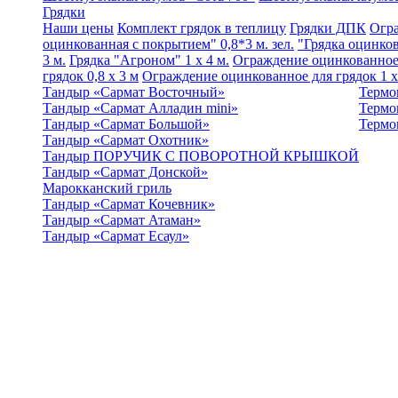
Грядки
Наши цены
Комплект грядок в теплицу
Грядки ДПК
Огра
оцинкованная с покрытием" 0,8*3 м. зел.
"Грядка оцинков
3 м.
Грядка "Агроном" 1 x 4 м.
Ограждение оцинкованное 
грядок 0,8 х 3 м
Ограждение оцинкованное для грядок 1 х
Тандыр «Сармат Восточный»
Термо
Тандыр «Сармат Алладин mini»
Термо
Тандыр «Сармат Большой»
Термо
Тандыр «Сармат Охотник»
Тандыр ПОРУЧИК С ПОВОРОТНОЙ КРЫШКОЙ
Тандыр «Сармат Донской»
Марокканский гриль
Тандыр «Сармат Кочевник»
Тандыр «Сармат Атаман»
Тандыр «Сармат Есаул»