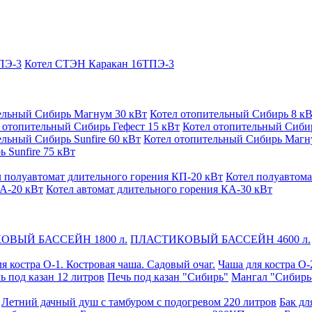
ПЭ-3
Котел СТЭН Каракан 16ТПЭ-3
ельный Сибирь Магнум 30 кВт
Котел отопительный Сибирь 8 к
 отопительный Сибирь Гефест 15 кВт
Котел отопительный Сибир
ельный Сибирь Sunfire 60 кВт
Котел отопительный Сибирь Магн
 Sunfire 75 кВт
л полуавтомат длительного горения КП-20 кВт
Котел полуавтома
КА-20 кВт
Котел автомат длительного горения КА-30 кВт
ОВЫЙ БАССЕЙН 1800 л.
ПЛАСТИКОВЫЙ БАССЕЙН 4600 л.
я костра О-1. Костровая чаша. Садовый очаг.
Чаша для костра О-
ь под казан 12 литров
Печь под казан "Сибирь"
Мангал "Сибирь
Летний дачный душ с тамбуром с подогревом 220 литров
Бак дл