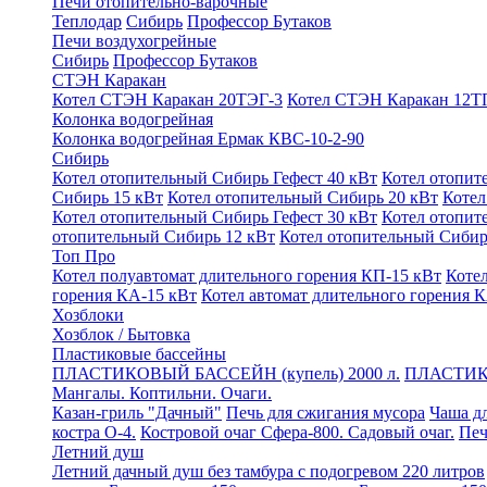
Печи отопительно-варочные
Теплодар
Сибирь
Профессор Бутаков
Печи воздухогрейные
Сибирь
Профессор Бутаков
СТЭН Каракан
Котел СТЭН Каракан 20ТЭГ-3
Котел СТЭН Каракан 12Т
Колонка водогрейная
Колонка водогрейная Ермак КВС-10-2-90
Сибирь
Котел отопительный Сибирь Гефест 40 кВт
Котел отопит
Сибирь 15 кВт
Котел отопительный Сибирь 20 кВт
Котел
Котел отопительный Сибирь Гефест 30 кВт
Котел отопит
отопительный Сибирь 12 кВт
Котел отопительный Сибирь
Топ Про
Котел полуавтомат длительного горения КП-15 кВт
Коте
горения КА-15 кВт
Котел автомат длительного горения 
Хозблоки
Хозблок / Бытовка
Пластиковые бассейны
ПЛАСТИКОВЫЙ БАССЕЙН (купель) 2000 л.
ПЛАСТИК
Мангалы. Коптильни. Очаги.
Казан-гриль "Дачный"
Печь для сжигания мусора
Чаша дл
костра О-4.
Костровой очаг Сфера-800. Садовый очаг.
Печ
Летний душ
Летний дачный душ без тамбура с подогревом 220 литров