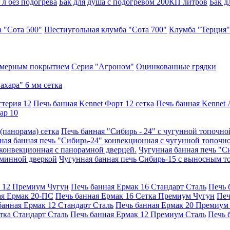
 л без подогрева
Бак для душа с подогревом 200КП литров
Бак д
 "Сота 500"
Шестиугольная клумба "Сота 700"
Клумба "Терция"
имерным покрытием
Серия "Агроном"
Оцинкованные грядки
ахара" 6 мм сетка
стерия 12
Печь банная Kennet Форт 12 сетка
Печь банная Kennet 
ар 10
(панорама) сетка
Печь банная "Сибирь - 24" с чугунной топочно
ная банная печь "Сибирь-24" конвекционная с чугунной топочн
 конвекционная с панорамной дверцей.
Чугунная банная печь "С
аминной дверкой
Чугунная банная печь Сибирь-15 с выносным 
к 12 Премиум Чугун
Печь банная Ермак 16 Стандарт Сталь
Печь 
ая Ермак 20-ПС
Печь банная Ермак 16 Сетка Премиум Чугун
Печ
банная Ермак 12 Стандарт Сталь
Печь банная Ермак 20 Премиум
тка Стандарт Сталь
Печь банная Ермак 12 Премиум Сталь
Печь 