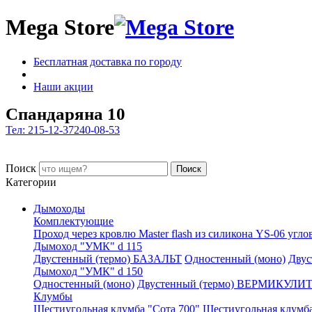
Mega Store
Бесплатная доставка по городу
Наши акции
Спандаряна 10
Тел: 215-12-37
240-08-53
Поиск
Поиск
Категории
Дымоходы
Комплектующие
Проход через кровлю Master flash из силикона YS-06 угло
Дымоход "УМК" d 115
Двустенный (термо) БАЗАЛЬТ
Одностенный (моно)
Дву
Дымоход "УМК" d 150
Одностенный (моно)
Двустенный (термо) ВЕРМИКУЛИ
Клумбы
Шестиугольная клумба "Сота 700"
Шестиугольная клумба