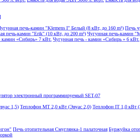
]
Чугунная печь-камин "Klemens I" Белый (8 кВт, до 160 m³)
Печь 
я печь-камин "Erik" (10 кВт, до 200 m³)
Чугунная печь-камин "Mat
- камин «Сибирь» 7 кВт.
Чугунная печь - камин «Сибирь » 6 кВт.
улятор электронный программируемый SET-07
вуас 1,5)
Теплофон МТ 2,0 кВт (Эвуас 2,0)
Теплофон IT 1,0 кВт (
игон"
Печь отопительная Смуглянка-1 палаточная
Буржуйка отоп
форкой