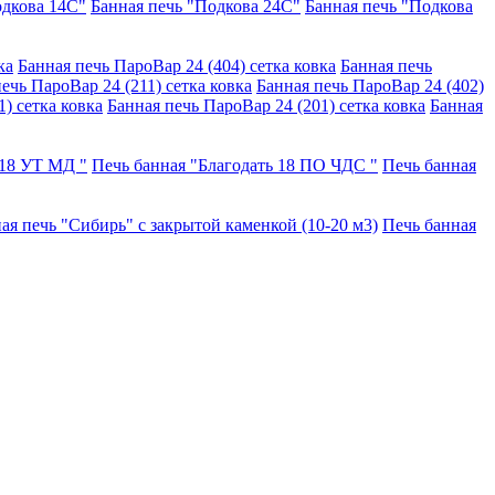
одкова 14С"
Банная печь "Подкова 24С"
Банная печь "Подкова
ка
Банная печь ПароВар 24 (404) сетка ковка
Банная печь
ечь ПароВар 24 (211) сетка ковка
Банная печь ПароВар 24 (402)
) сетка ковка
Банная печь ПароВар 24 (201) сетка ковка
Банная
 18 УТ МД "
Печь банная "Благодать 18 ПО ЧДС "
Печь банная
ая печь "Сибирь" с закрытой каменкой (10-20 м3)
Печь банная