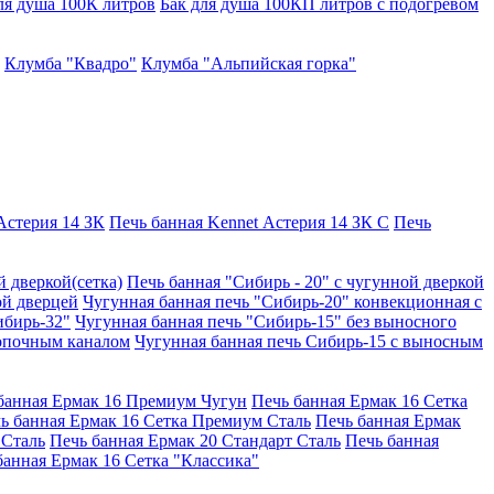
ля душа 100К литров
Бак для душа 100КП литров с подогревом
Клумба "Квадро"
Клумба "Альпийская горка"
Астерия 14 ЗК
Печь банная Kennet Астерия 14 ЗК С
Печь
й дверкой(сетка)
Печь банная "Сибирь - 20" с чугунной дверкой
ой дверцей
Чугунная банная печь "Сибирь-20" конвекционная с
ибирь-32"
Чугунная банная печь "Сибирь-15" без выносного
топочным каналом
Чугунная банная печь Сибирь-15 с выносным
банная Ермак 16 Премиум Чугун
Печь банная Ермак 16 Сетка
ь банная Ермак 16 Сетка Премиум Сталь
Печь банная Ермак
 Сталь
Печь банная Ермак 20 Стандарт Сталь
Печь банная
банная Ермак 16 Сетка "Классика"