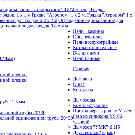
а оцинкованная с покрытием" 0,8*4 м зел.
"Грядка
рядок. 1 х 1 м
Грядка "Агроном" 1 x 2 м.
Грядка "Агроном" 1 x
анное для грядок 0,8 х 2 м
Ограждение оцинкованное для
инкованное для грядок 0,8 х 4 м
Печи - камины
Обогреватели
Печи воздухогрейные
Котлы отопительные
Все для дачи
00*4мм)
Печи банные
Главная
анной пленки
Доставка
анной пленки
О нас
Контакты
Дымоходы
трубы 1,5 мм
Комплектующие
Проход через кровлю Master
кованной трубы 20*30
flash из силикона YS-06
цельной оцинкованной трубы 20*30
угловой
Дымоход "УМК" d 115
Двустенный (термо)
и) для теплицы 3 * 6 м.