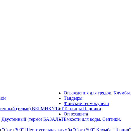
Ограждения для грядок. Клумбы.
вой
Тандыры.
Финские термокупели
стенный (термо) ВЕРМИКУЛИТ
Теплицы Парники
Огнезащита
Т
Двустенный (термо) БАЗАЛЬТ
Емкости для воды. Септики.
 "Сота 300"
Шестиугольная клумба "Сота 500"
Клумба "Терция"