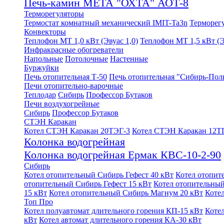
Печь-камин МЕТА "ОХТА" АОТ-8
Терморегуляторы
Термостат комнатный механический IMIT-Ta3n
Терморег
Конвекторы
Теплофон МТ 1,0 кВт (Эвуас 1,0)
Теплофон МТ 1,5 кВт (Э
Инфракрасные обогреватели
Напольные
Потолочные
Настенные
Буржуйки
Печь отопительная Т-50
Печь отопительная "Сибирь-Пол
Печи отопительно-варочные
Теплодар
Сибирь
Профессор Бутаков
Печи воздухогрейные
Сибирь
Профессор Бутаков
СТЭН Каракан
Котел СТЭН Каракан 20ТЭГ-3
Котел СТЭН Каракан 12Т
Колонка водогрейная
Колонка водогрейная Ермак КВС-10-2-90
Сибирь
Котел отопительный Сибирь Гефест 40 кВт
Котел отопит
отопительный Сибирь Гефест 15 кВт
Котел отопительный
15 кВт
Котел отопительный Сибирь Магнум 20 кВт
Коте
Топ Про
Котел полуавтомат длительного горения КП-15 кВт
Коте
кВт
Котел автомат длительного горения КА-30 кВт