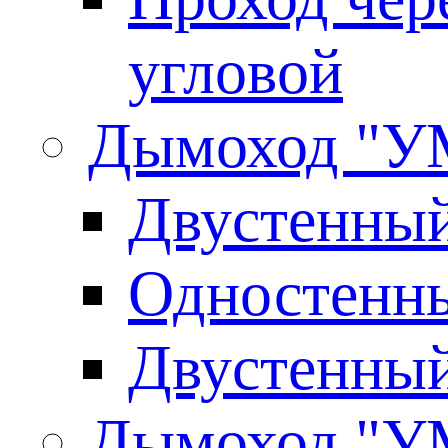
угловой
Дымоход "У
Двустенны
Одностенны
Двустенны
Дымоход "У