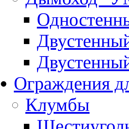
Одностенны
Двустенны
Двустенны
Ограждения дл
Клумбы
Шестиуголь