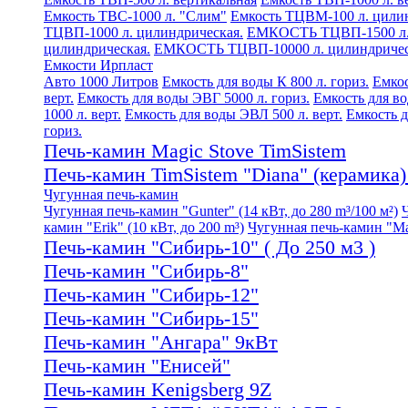
Емкость ТВС-1000 л. "Слим"
Емкость ТЦВМ-100 л. цилин
ТЦВП-1000 л. цилиндрическая.
ЕМКОСТЬ ТЦВП-1500 л. 
цилиндрическая.
ЕМКОСТЬ ТЦВП-10000 л. цилиндричес
Емкости Ирпласт
Авто 1000 Литров
Емкость для воды К 800 л. гориз.
Емкос
верт.
Емкость для воды ЭВГ 5000 л. гориз.
Емкость для во
1000 л. верт.
Емкость для воды ЭВЛ 500 л. верт.
Емкость д
гориз.
Печь-камин Magic Stove TimSistem
Печь-камин TimSistem "Diana" (керамика) 
Чугунная печь-камин
Чугунная печь-камин "Gunter" (14 кВт, до 280 m³/100 м²)
камин "Erik" (10 кВт, до 200 m³)
Чугунная печь-камин "Mati
Печь-камин "Сибирь-10" ( До 250 м3 )
Печь-камин "Сибирь-8"
Печь-камин "Сибирь-12"
Печь-камин "Сибирь-15"
Печь-камин "Ангара" 9кВт
Печь-камин "Енисей"
Печь-камин Kenigsberg 9Z