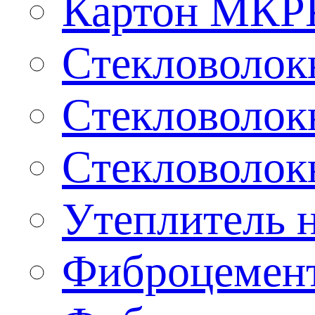
Картон МКР
Стекловолокн
Стекловолокн
Стекловолокн
Утеплитель н
Фиброцемент