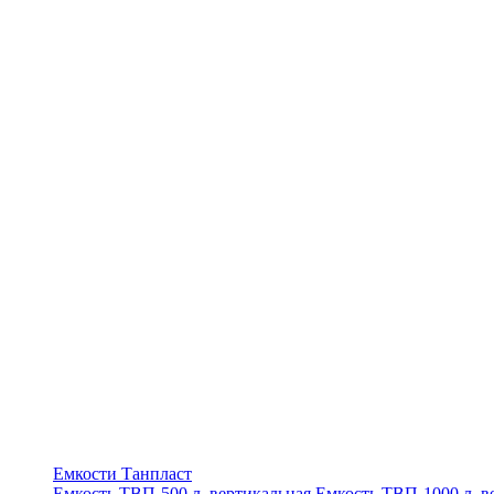
Емкости Танпласт
Емкость ТВП-500 л. вертикальная
Емкость ТВП-1000 л. в