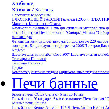
Хозблоки
Хозблок / Бытовка
Пластиковые бассейны
ПЛАСТИКОВЫЙ БАССЕЙН (купель) 2000 л.
ПЛАСТИК
Мангалы. Коптильни. Очаги.
Казан-гриль "Дачный"
Печь для сжигания мусора
Чаша дл
казан 12 литров
Печь под казан "Сибирь"
Мангал "Сибир
Летний душ
Летний дачный душ без тамбура с подогревом 220 литров
подогрева
Бак для душа с подогревом 200КП литров
Бак 
Клумбы
Шестиугольная клумба "Сота 300"
Шестиугольная клумба
Теплицы и Парники
Теплицы
Парники
Грядки
Компостер
Высокие грядки
Оцинкованные грядки с пол
Печи банные
Банные печи СССР сталь от 6 мм до 10 мм
Печь банная "Стандарт" 6 мм с зольником
Печь банная "С
Банные печи Кеннет
Печь банная Kennet Астерия 12 ЧД
Печь банная Kennet А