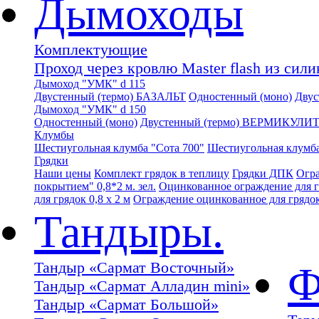
Дымоходы
Комплектующие
Проход через кровлю Master flash из сил
Дымоход "УМК" d 115
Двустенный (термо) БАЗАЛЬТ
Одностенный (моно)
Дву
Дымоход "УМК" d 150
Одностенный (моно)
Двустенный (термо) ВЕРМИКУЛИ
Клумбы
Шестиугольная клумба "Сота 700"
Шестиугольная клумба
Грядки
Наши цены
Комплект грядок в теплицу
Грядки ДПК
Огра
покрытием" 0,8*2 м. зел.
Оцинкованное ограждение для гр
для грядок 0,8 х 2 м
Ограждение оцинкованное для грядок 
Тандыры.
Тандыр «Сармат Восточный»
Ф
Тандыр «Сармат Алладин mini»
Тандыр «Сармат Большой»