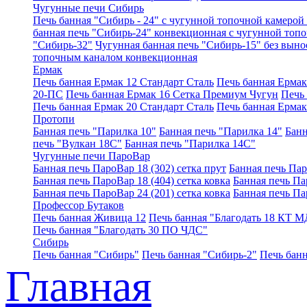
Чугунные печи Сибирь
Печь банная "Сибирь - 24" с чугунной топочной камерой 
банная печь "Сибирь-24" конвекционная с чугунной топ
"Сибирь-32"
Чугунная банная печь "Сибирь-15" без выно
топочным каналом конвекционная
Ермак
Печь банная Ермак 12 Стандарт Сталь
Печь банная Ерма
20-ПС
Печь банная Ермак 16 Сетка Премиум Чугун
Печь
Печь банная Ермак 20 Стандарт Сталь
Печь банная Ермак
Протопи
Банная печь "Парилка 10"
Банная печь "Парилка 14"
Банн
печь "Вулкан 18С"
Банная печь "Парилка 14С"
Чугунные печи ПароВар
Банная печь ПароВар 18 (302) сетка прут
Банная печь Пар
Банная печь ПароВар 18 (404) сетка ковка
Банная печь Пар
Банная печь ПароВар 24 (201) сетка ковка
Банная печь Па
Профессор Бутаков
Печь банная Живица 12
Печь банная "Благодать 18 КТ М
Печь банная "Благодать 30 ПО ЧДС"
Сибирь
Печь банная "Сибирь"
Печь банная "Сибирь-2"
Печь банн
Главная