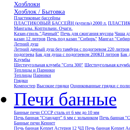
Хозблоки
Хозблок / Бытовка
Пластиковые бассейны
ПЛАСТИКОВЫЙ БАССЕЙН (купель) 2000 л.
ПЛАСТИК
Мангалы. Коптильни. Очаги.
Казан-гриль "Дачный"
Печь для сжигания мусора
Чаша дл
казан 12 литров
Печь под казан "Сибирь"
Мангал "Сибир
Летний душ
Летний дачный душ без тамбура с подогревом 220 литров
подогрева
Бак для душа с подогревом 200КП литров
Бак 
Клумбы
Шестиугольная клумба "Сота 300"
Шестиугольная клумба
Теплицы и Парники
Теплицы
Парники
Грядки
Компостер
Высокие грядки
Оцинкованные грядки с пол
Печи банные
Банные печи СССР сталь от 6 мм до 10 мм
Печь банная "Стандарт" 6 мм с зольником
Печь банная "С
Банные печи Кеннет
Печь банная Kennet Астерия 12 ЧД
Печь банная Kennet А