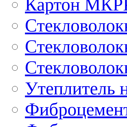
Картон МКР
Стекловолокн
Стекловолокн
Стекловолокн
Утеплитель н
Фиброцемент