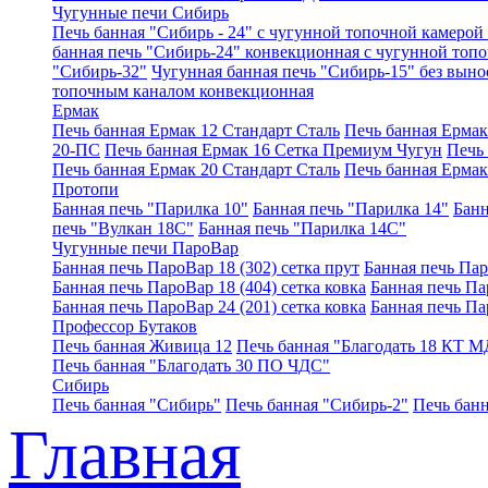
Чугунные печи Сибирь
Печь банная "Сибирь - 24" с чугунной топочной камерой 
банная печь "Сибирь-24" конвекционная с чугунной топ
"Сибирь-32"
Чугунная банная печь "Сибирь-15" без выно
топочным каналом конвекционная
Ермак
Печь банная Ермак 12 Стандарт Сталь
Печь банная Ерма
20-ПС
Печь банная Ермак 16 Сетка Премиум Чугун
Печь
Печь банная Ермак 20 Стандарт Сталь
Печь банная Ермак
Протопи
Банная печь "Парилка 10"
Банная печь "Парилка 14"
Банн
печь "Вулкан 18С"
Банная печь "Парилка 14С"
Чугунные печи ПароВар
Банная печь ПароВар 18 (302) сетка прут
Банная печь Пар
Банная печь ПароВар 18 (404) сетка ковка
Банная печь Пар
Банная печь ПароВар 24 (201) сетка ковка
Банная печь Па
Профессор Бутаков
Печь банная Живица 12
Печь банная "Благодать 18 КТ М
Печь банная "Благодать 30 ПО ЧДС"
Сибирь
Печь банная "Сибирь"
Печь банная "Сибирь-2"
Печь банн
Главная