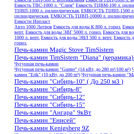
Емкость ТВС-1000 л. "Слим"
Емкость ТЦВМ-100 л. цилин
ТЦВП-1000 л. цилиндрическая.
ЕМКОСТЬ ТЦВП-1500 л. 
цилиндрическая.
ЕМКОСТЬ ТЦВП-10000 л. цилиндричес
Емкости Ирпласт
Авто 1000 Литров
Емкость для воды К 800 л. гориз.
Емкос
верт.
Емкость для воды ЭВГ 5000 л. гориз.
Емкость для во
1000 л. верт.
Емкость для воды ЭВЛ 500 л. верт.
Емкость д
гориз.
Печь-камин Magic Stove TimSistem
Печь-камин TimSistem "Diana" (керамика) 
Чугунная печь-камин
Чугунная печь-камин "Gunter" (14 кВт, до 280 m³/100 м²)
камин "Erik" (10 кВт, до 200 m³)
Чугунная печь-камин "Mati
Печь-камин "Сибирь-10" ( До 250 м3 )
Печь-камин "Сибирь-8"
Печь-камин "Сибирь-12"
Печь-камин "Сибирь-15"
Печь-камин "Ангара" 9кВт
Печь-камин "Енисей"
Печь-камин Kenigsberg 9Z