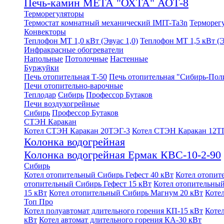
Печь-камин МЕТА "ОХТА" АОТ-8
Терморегуляторы
Термостат комнатный механический IMIT-Ta3n
Терморег
Конвекторы
Теплофон МТ 1,0 кВт (Эвуас 1,0)
Теплофон МТ 1,5 кВт (Э
Инфракрасные обогреватели
Напольные
Потолочные
Настенные
Буржуйки
Печь отопительная Т-50
Печь отопительная "Сибирь-Пол
Печи отопительно-варочные
Теплодар
Сибирь
Профессор Бутаков
Печи воздухогрейные
Сибирь
Профессор Бутаков
СТЭН Каракан
Котел СТЭН Каракан 20ТЭГ-3
Котел СТЭН Каракан 12Т
Колонка водогрейная
Колонка водогрейная Ермак КВС-10-2-90
Сибирь
Котел отопительный Сибирь Гефест 40 кВт
Котел отопит
отопительный Сибирь Гефест 15 кВт
Котел отопительный
15 кВт
Котел отопительный Сибирь Магнум 20 кВт
Коте
Топ Про
Котел полуавтомат длительного горения КП-15 кВт
Коте
кВт
Котел автомат длительного горения КА-30 кВт