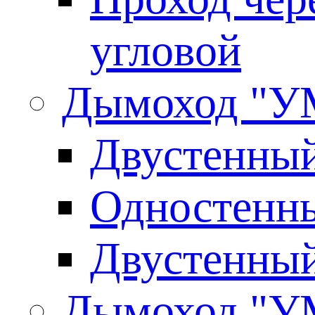
угловой
Дымоход "У
Двустенны
Одностенны
Двустенны
Дымоход "У