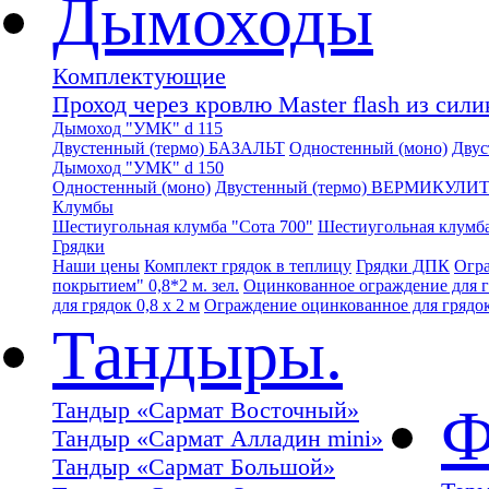
Дымоходы
Комплектующие
Проход через кровлю Master flash из сил
Дымоход "УМК" d 115
Двустенный (термо) БАЗАЛЬТ
Одностенный (моно)
Дву
Дымоход "УМК" d 150
Одностенный (моно)
Двустенный (термо) ВЕРМИКУЛИ
Клумбы
Шестиугольная клумба "Сота 700"
Шестиугольная клумба
Грядки
Наши цены
Комплект грядок в теплицу
Грядки ДПК
Огра
покрытием" 0,8*2 м. зел.
Оцинкованное ограждение для гр
для грядок 0,8 х 2 м
Ограждение оцинкованное для грядок 
Тандыры.
Тандыр «Сармат Восточный»
Ф
Тандыр «Сармат Алладин mini»
Тандыр «Сармат Большой»