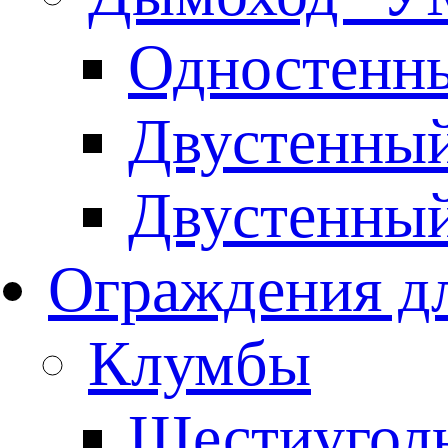
Одностенны
Двустенны
Двустенны
Ограждения дл
Клумбы
Шестиуголь