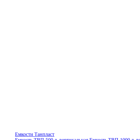
Емкости Танпласт
Емкость ТВП-500 л. вертикальная
Емкость ТВП-1000 л. в